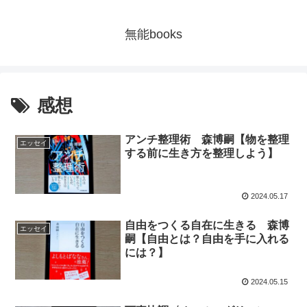
無能books
感想
アンチ整理術 森博嗣【物を整理
エッセイ
する前に生き方を整理しよう】
2024.05.17
自由をつくる自在に生きる 森博
エッセイ
嗣【自由とは？自由を手に入れる
には？】
2024.05.15